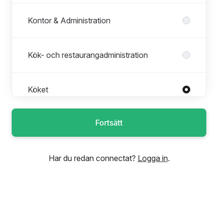
Kontor & Administration
Kök- och restaurangadministration
Köket
Roller i Köket
Alla roller
Fortsätt
Chaufför/diskare
Diskare
Har du redan connectat?
Logga in
.
Diskplockare
Kallskänka
Kock