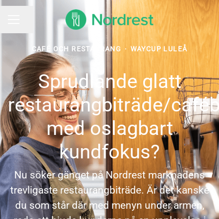
Dela sidan
KARRIÄRMENY
CAFÉ OCH RESTAURANG
·
WAYCUP LULEÅ
Sprudlande glatt
restaurangbiträde/caféb
med oslagbart
kundfokus?
Nu söker gänget på Nordrest marknadens
trevligaste restaurangbiträde. Är det kanske
du som står där med menyn under armen,