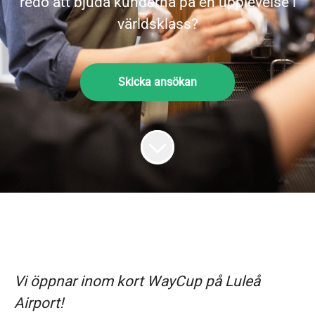
redo att bjuda kunderna på en upplevelse i
världsklass?
Skicka ansökan
Vi öppnar inom kort WayCup på Luleå
Airport!