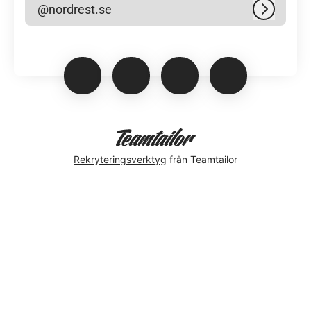
@nordrest.se
Logga in
Rekryteringsverktyg
från Teamtailor