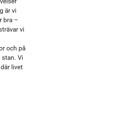
velser
 är vi
r bra –
strävar vi
lor och på
 stan. Vi
där livet