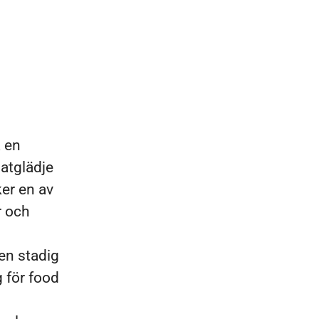
a en
matglädje
ker en av
r och
en stadig
g för food