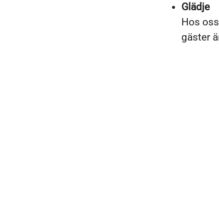
Glädje
Hos oss 
gäster är
Café och restaurang