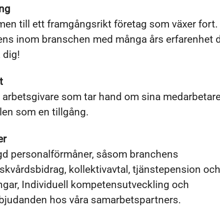
ing
n till ett framgångsrikt företag som växer fort. 
ns inom branschen med många års erfarenhet där
 dig!
t
g arbetsgivare som tar hand om sina medarbetar
en som en tillgång.
er
d personalförmåner, såsom branchens
iskvårdsbidrag, kollektivavtal, tjänstepension oc
ngar, Individuell kompetensutveckling och
rbjudanden hos våra samarbetspartners.