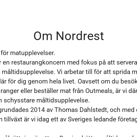
Om Nordrest
g för matupplevelser.
r en restaurangkoncern med fokus på att server
måltidsupplevelse. Vi arbetar till för att sprida 
där för dig genom hela livet. Oavsett om du besö
ranger eller beställer mat från Outmeals, är vi dä
en schysstare måltidsupplevelse.
grundades 2014 av Thomas Dahlstedt, och med 
tillväxt är vi idag ett av Sveriges ledande företa