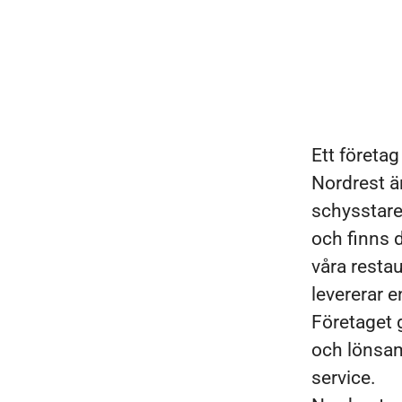
Ett företa
Nordrest ä
schysstare 
och finns 
våra restau
levererar 
Företaget 
och lönsam 
service.