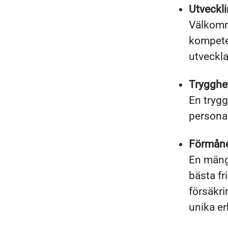
Utveckl
Välkomme
kompete
utveckla
Trygghe
En tryg
personal
Förmån
En mäng
bästa fr
försäkri
unika e