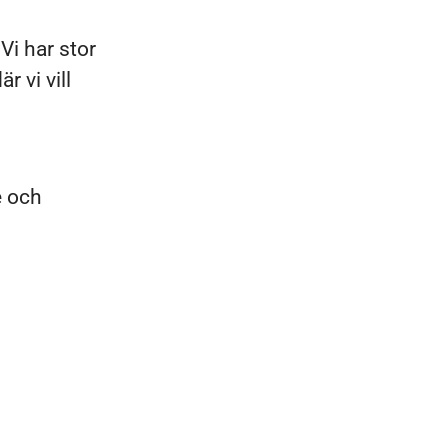
Vi har stor
 vi vill
e och
h