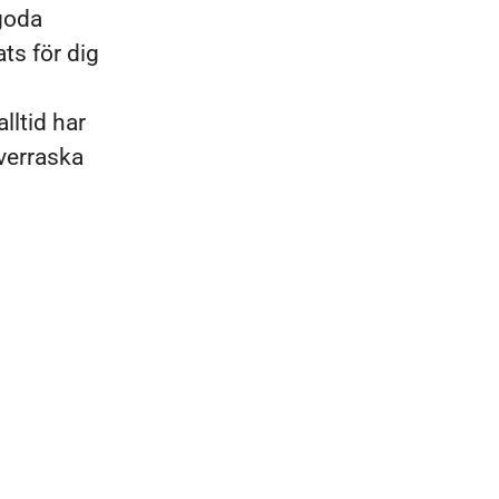
 goda
ts för dig
lltid har
överraska