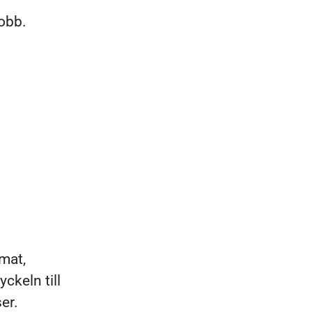
obb.
mat,
ckeln till
ser.