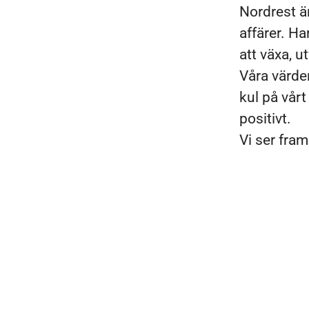
Nordrest är
affärer. Ha
att växa, 
Våra värde
kul på vårt
positivt.
Vi ser fram