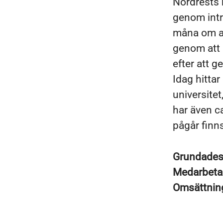
Nordrests 
genom intr
måna om at
genom att u
efter att g
Idag hitta
universitet
har även ca
pågår finns
Grundade
Medarbeta
Omsättni