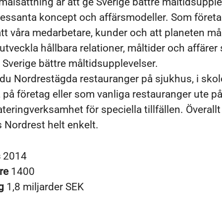
målsättning är att ge Sverige bättre måltidsupple
essanta koncept och affärsmodeller. Som företag
t våra medarbetare, kunder och att planeten må
tveckla hållbara relationer, måltider och affärer 
e Sverige bättre måltidsupplevelser.
r du Nordrestägda restauranger på sjukhus, i sko
, på företag eller som vanliga restauranger ute på
teringverksamhet för speciella tillfällen. Överallt 
 Nordrest helt enkelt.
s
2014
re
1400
ng
1,8 miljarder SEK