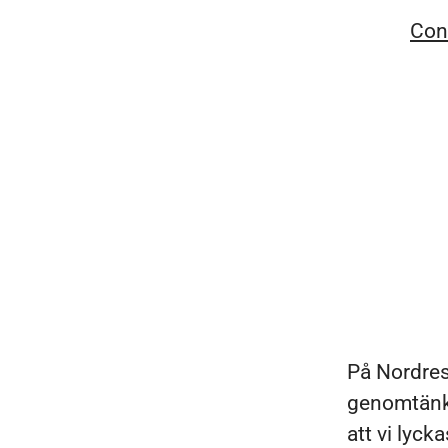
Con
På Nordres
genomtänkt
att vi lyc