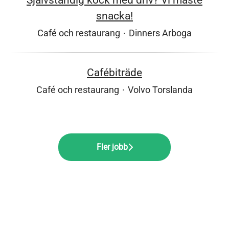
Självständig kock med driv? Vi måste
snacka!
Café och restaurang
·
Dinners Arboga
Cafébiträde
Café och restaurang
·
Volvo Torslanda
Fler jobb