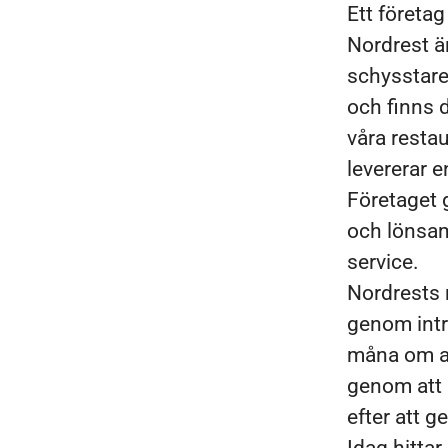
Ett företa
Nordrest ä
schysstare 
och finns 
våra restau
levererar 
Företaget 
och lönsam 
service.
Nordrests 
genom intr
måna om at
genom att u
efter att g