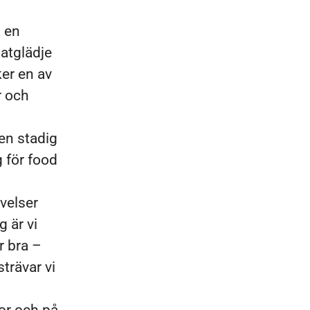
a en
matglädje
ker en av
r och
en stadig
g för food
velser
 är vi
r bra –
strävar vi