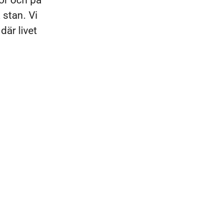
lor och på
 stan. Vi
där livet