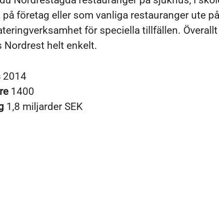
r du Nordrestägda restauranger på sjukhus, i sko
, på företag eller som vanliga restauranger ute på
teringverksamhet för speciella tillfällen. Överallt 
 Nordrest helt enkelt.
s
2014
re
1400
ng
1,8 miljarder SEK