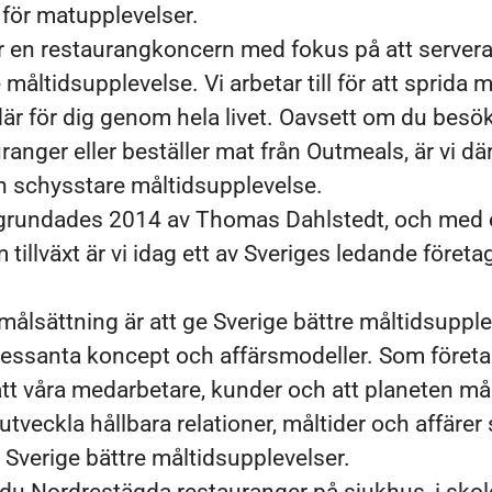
g för matupplevelser.
r en restaurangkoncern med fokus på att server
måltidsupplevelse. Vi arbetar till för att sprida 
där för dig genom hela livet. Oavsett om du besö
ranger eller beställer mat från Outmeals, är vi dä
en schysstare måltidsupplevelse.
grundades 2014 av Thomas Dahlstedt, och med 
tillväxt är vi idag ett av Sveriges ledande företa
målsättning är att ge Sverige bättre måltidsupple
essanta koncept och affärsmodeller. Som företag
t våra medarbetare, kunder och att planeten må
tveckla hållbara relationer, måltider och affärer 
e Sverige bättre måltidsupplevelser.