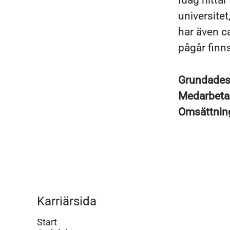
Idag hitta
universitet
har även ca
pågår finns
Grundade
Medarbeta
Omsättni
Karriärsida
Start