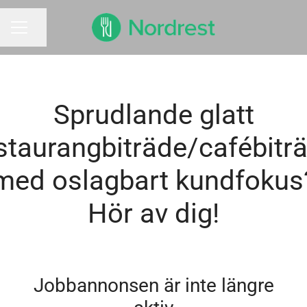
Dela sidan
KARRIÄRMENY
Sprudlande glatt
staurangbiträde/cafébitr
med oslagbart kundfokus
Hör av dig!
Jobbannonsen är inte längre