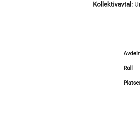
Kollektivavtal:
U
Avdeln
Roll
Platse