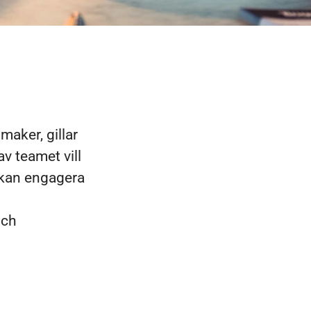
maker, gillar
v teamet vill
u kan engagera
och