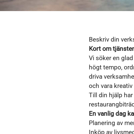
Beskriv din ver
Kort om tjänste
Vi söker en glad
högt tempo, ord
driva verksamhet
och vara kreativ
Till din hjälp h
restaurangbiträ
En vanlig dag k
Planering av me
Inköp av livsme