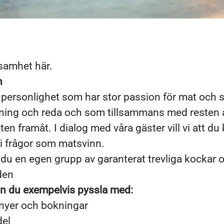
ksamhet här.
n
 personlighet som har stor passion för mat och s
ning och reda och som tillsammans med resten a
en framåt. I dialog med våra gäster vill vi att d
 i frågor som matsvinn.
ar du en egen grupp av garanterat trevliga kockar 
den
an du exempelvis pyssla med:
nyer och bokningar
del