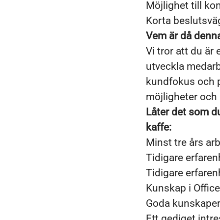
Möjlighet till k
Korta beslutsväga
Vem är då denna 
Vi tror att du är
utveckla medarb
kundfokus och p
möjligheter och h
Låter det som du
kaffe:
Minst tre års a
Tidigare erfaren
Tidigare erfaren
Kunskap i Offic
Goda kunskaper
Ett gediget int