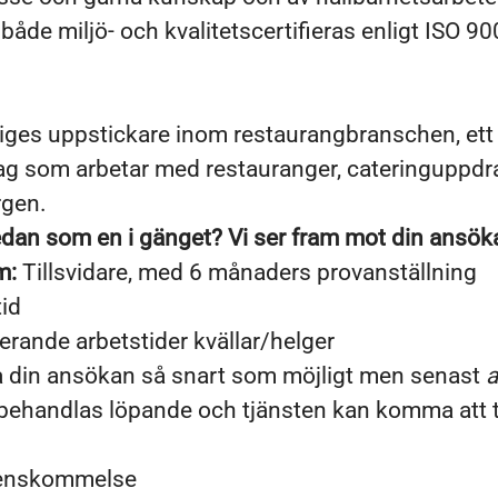
både miljö- och kvalitetscertifieras enligt ISO 9
riges uppstickare inom restaurangbranschen, ett
ag som arbetar med restauranger, cateringuppdra
gen.
edan som en i gänget? Vi ser fram mot din ansök
m:
Tillsvidare, med 6 månaders provanställning
id
erande arbetstider kvällar/helger
 din ansökan så snart som möjligt men senast
a
ehandlas löpande och tjänsten kan komma att ti
renskommelse