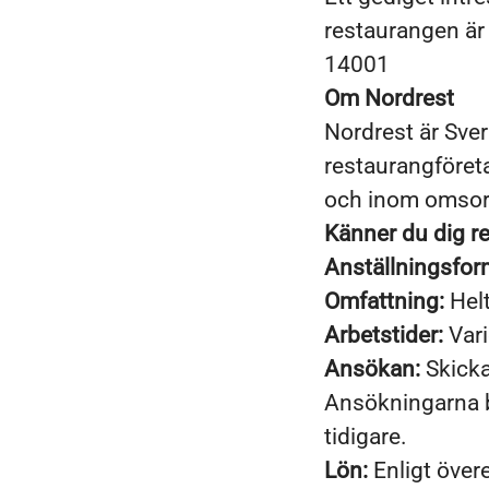
restaurangen är 
14001
Om Nordrest
Nordrest är Sve
restaurangföret
och inom omsor
Känner du dig r
Anställningsfor
Omfattning:
Helt
Arbetstider:
Vari
Ansökan:
Skicka
Ansökningarna b
tidigare.
Lön:
Enligt öve