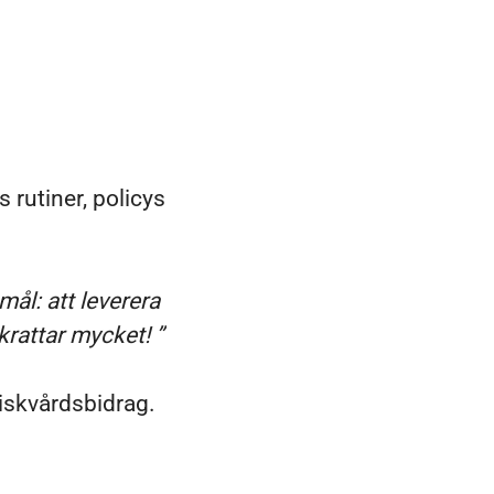
 rutiner, policys
ål: att leverera
skrattar mycket! ”
riskvårdsbidrag.