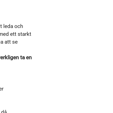
tt leda och
med ett starkt
a att se
erkligen ta en
er
 då