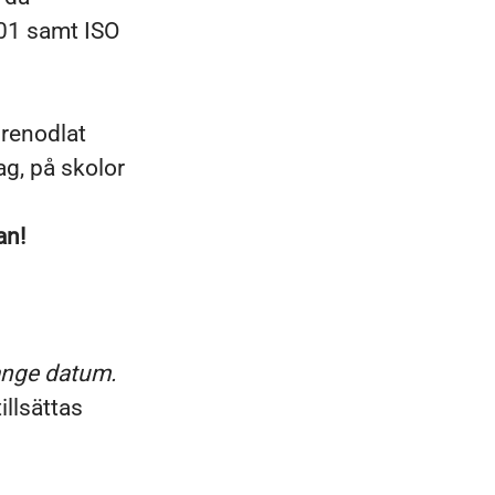
001 samt ISO
 renodlat
g, på skolor
an!
nge datum.
llsättas