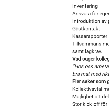
Inventering
Ansvara för ege
Introduktion av 
Gästkontakt
Kassarapporter
Tillsammans med 
samt lagkrav.
Vad säger kolle
”Hos oss arbetar
bra mat med rikti
Fler saker som gö
Kollektivavtal m
Möjlighet att de
Stor kick-off för 