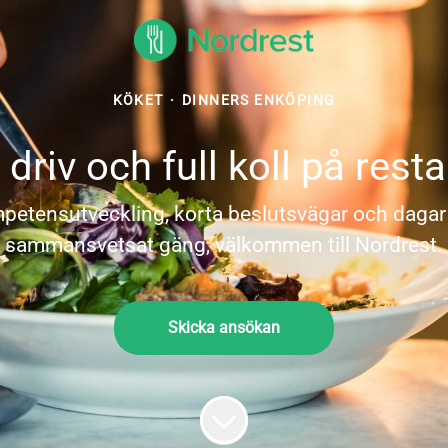
KÖKET
·
DINNERS ENKÖPING
riv och full koll på res
petensutveckling, korta beslutsvägar och dagar fy
sammansvetsat gäng, välkommen till Nordrest.
Skicka ansökan