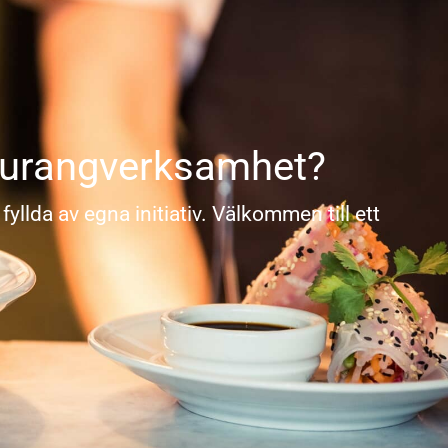
taurangverksamhet?
llda av egna initiativ. Välkommen till ett