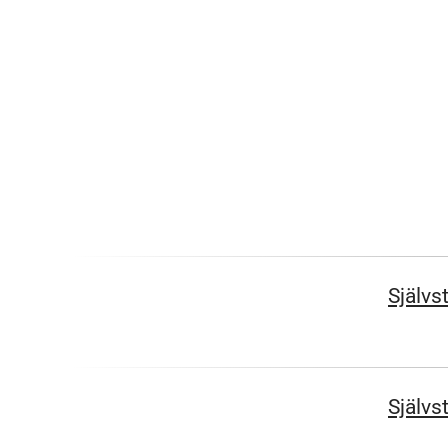
Självs
Självs