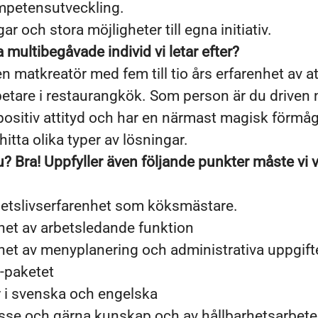
ompetensutveckling.
r och stora möjligheter till egna initiativ.
multibegåvade individ vi letar efter?
 en matkreatör med fem till tio års erfarenhet av a
etare i restaurangkök. Som person är du driven 
ositiv attityd och har en närmast magisk förmåg
itta olika typer av lösningar.
? Bra! Uppfyller även följande punkter måste vi v
rbetslivserfarenhet som köksmästare.
het av arbetsledande funktion
het av menyplanering och administrativa uppgift
e-paketet
 i svenska och engelska
resse och gärna kunskap och av hållbarhetsarbete