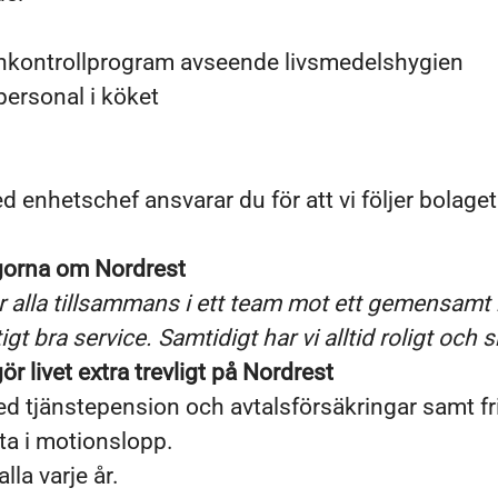
nkontrollprogram avseende livsmedelshygien
personal i köket
enhetschef ansvarar du för att vi följer bolagets
gorna om Nordrest
 alla tillsammans i ett team mot ett gemensamt m
gt bra service. Samtidigt har vi alltid roligt och 
r livet extra trevligt på Nordrest
ed tjänstepension och avtalsförsäkringar samt f
lta i motionslopp.
alla varje år.