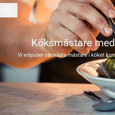
Dela sidan
KARRIÄRMENY
Köksmästare med d
Vi erbjuder vår nästa mästare i köket kom