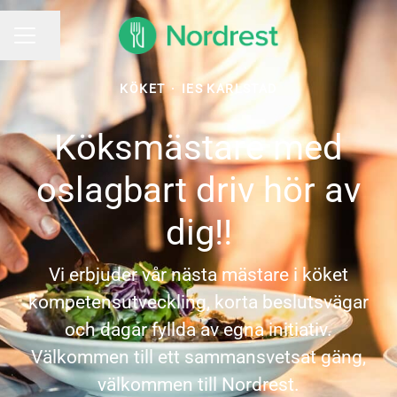
Dela sidan
KARRIÄRMENY
KÖKET
·
IES KARLSTAD
Köksmästare med
oslagbart driv hör av
dig!!
Vi erbjuder vår nästa mästare i köket
kompetensutveckling, korta beslutsvägar
och dagar fyllda av egna initiativ.
Välkommen till ett sammansvetsat gäng,
välkommen till Nordrest.