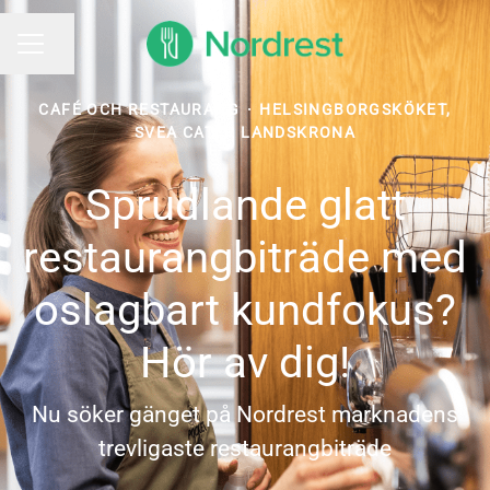
Dela sidan
KARRIÄRMENY
CAFÉ OCH RESTAURANG
·
HELSINGBORGSKÖKET,
SVEA CATER LANDSKRONA
Sprudlande glatt
restaurangbiträde med
oslagbart kundfokus?
Hör av dig!
Nu söker gänget på Nordrest marknadens
trevligaste restaurangbiträde