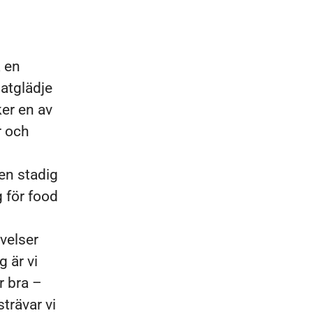
a en
matglädje
ker en av
r och
en stadig
g för food
velser
 är vi
r bra –
strävar vi