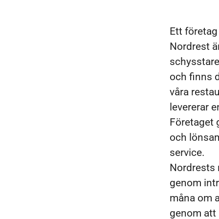
Ett företa
Nordrest ä
schysstare 
och finns 
våra restau
levererar 
Företaget 
och lönsam 
service.
Nordrests 
genom intr
måna om at
genom att u