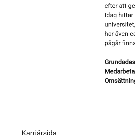
efter att g
Idag hitta
universitet
har även ca
pågår finns
Grundade
Medarbeta
Omsättni
Karriärsida