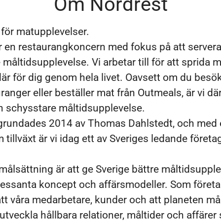
Om Nordrest
g för matupplevelser.
r en restaurangkoncern med fokus på att server
måltidsupplevelse. Vi arbetar till för att sprida 
där för dig genom hela livet. Oavsett om du besö
ranger eller beställer mat från Outmeals, är vi dä
en schysstare måltidsupplevelse.
grundades 2014 av Thomas Dahlstedt, och med 
tillväxt är vi idag ett av Sveriges ledande företa
målsättning är att ge Sverige bättre måltidsupple
essanta koncept och affärsmodeller. Som företag
t våra medarbetare, kunder och att planeten må
tveckla hållbara relationer, måltider och affärer 