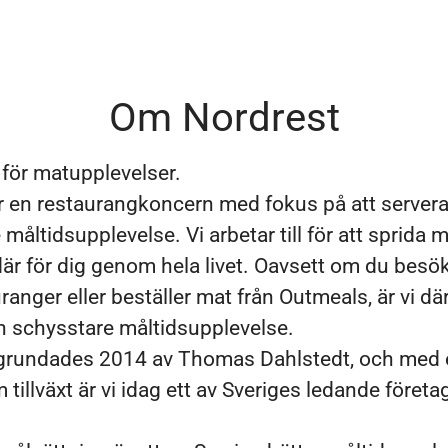
Om Nordrest
g för matupplevelser.
r en restaurangkoncern med fokus på att server
måltidsupplevelse. Vi arbetar till för att sprida 
där för dig genom hela livet. Oavsett om du besö
ranger eller beställer mat från Outmeals, är vi dä
en schysstare måltidsupplevelse.
grundades 2014 av Thomas Dahlstedt, och med 
tillväxt är vi idag ett av Sveriges ledande företa