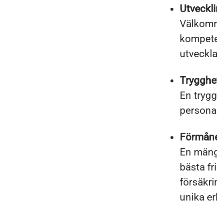
Utveckl
Välkomme
kompete
utveckla
Trygghe
En tryg
personal
Förmån
En mäng
bästa fr
försäkri
unika e