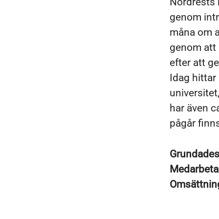
Nordrests 
genom intr
måna om at
genom att u
efter att g
Idag hitta
universitet
har även ca
pågår finns
Grundade
Medarbeta
Omsättni