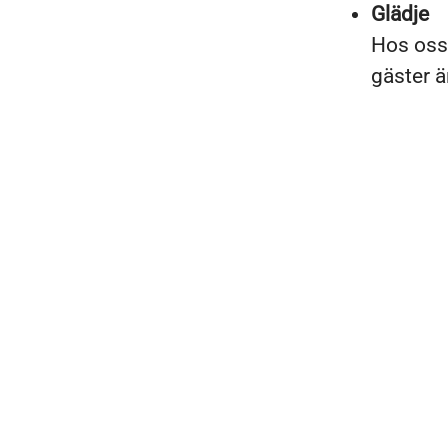
Glädje
Hos oss 
gäster är
Café och restaurang