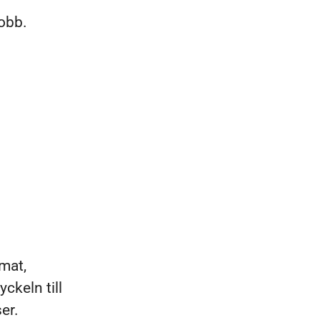
obb.
mat,
ckeln till
ser.