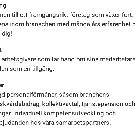
ing
n till ett framgångsrikt företag som växer fort. 
ns inom branschen med många års erfarenhet där
 dig!
t
g arbetsgivare som tar hand om sina medarbetar
en som en tillgång.
er
d personalförmåner, såsom branchens
iskvårdsbidrag, kollektivavtal, tjänstepension oc
ngar, Individuell kompetensutveckling och
rbjudanden hos våra samarbetspartners.