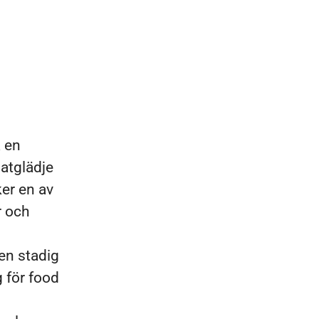
a en
matglädje
ker en av
r och
en stadig
g för food