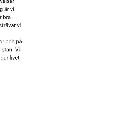
velser
 är vi
r bra –
strävar vi
lor och på
 stan. Vi
där livet