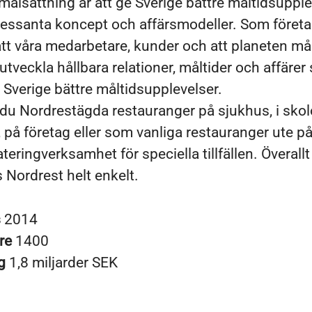
målsättning är att ge Sverige bättre måltidsupple
essanta koncept och affärsmodeller. Som företag
t våra medarbetare, kunder och att planeten må
tveckla hållbara relationer, måltider och affärer 
e Sverige bättre måltidsupplevelser.
r du Nordrestägda restauranger på sjukhus, i sko
, på företag eller som vanliga restauranger ute på
teringverksamhet för speciella tillfällen. Överallt 
 Nordrest helt enkelt.
s
2014
re
1400
ng
1,8 miljarder SEK