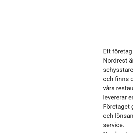
Ett företa
Nordrest ä
schysstare 
och finns 
våra restau
levererar 
Företaget 
och lönsam 
service.