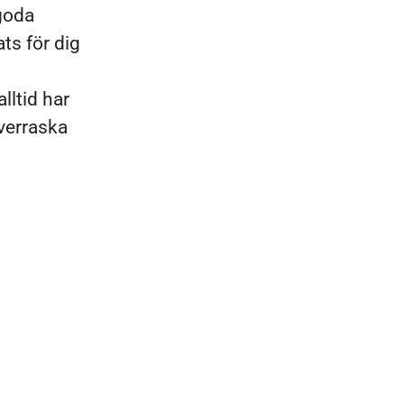
 goda
ts för dig
lltid har
överraska