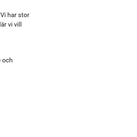
Vi har stor
 vi vill
e och
h