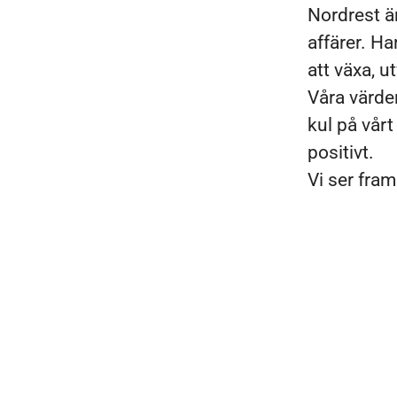
Nordrest är
affärer. Ha
att växa, 
Våra värde
kul på vårt
positivt.
Vi ser fram