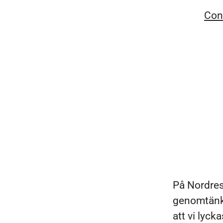
Con
På Nordres
genomtänkt
att vi lyc