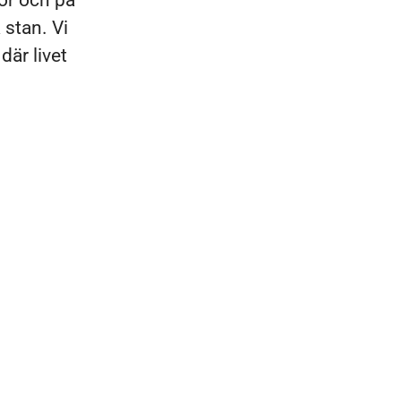
lor och på
 stan. Vi
där livet