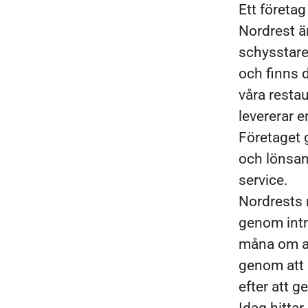
Ett företa
Nordrest ä
schysstare 
och finns 
våra restau
levererar 
Företaget 
och lönsam 
service.
Nordrests 
genom intr
måna om at
genom att u
efter att g