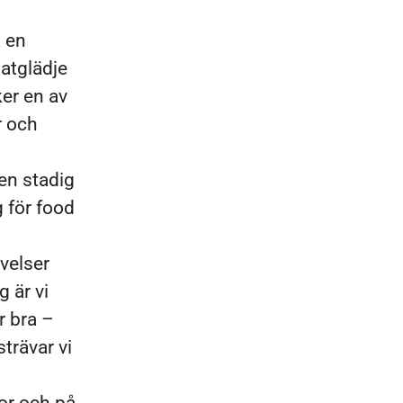
a en
matglädje
ker en av
r och
en stadig
g för food
velser
 är vi
r bra –
strävar vi