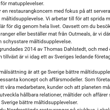
g för matupplevelser.
r en restaurangkoncern med fokus på att server
måltidsupplevelse. Vi arbetar till för att sprida 
där för dig genom hela livet. Oavsett om du besö
ranger eller beställer mat från Outmeals, är vi dä
en schysstare måltidsupplevelse.
grundades 2014 av Thomas Dahlstedt, och med 
tillväxt är vi idag ett av Sveriges ledande företa
målsättning är att ge Sverige bättre måltidsupple
essanta koncept och affärsmodeller. Som företag
t våra medarbetare, kunder och att planeten må
tveckla hållbara relationer, måltider och affärer 
e Sverige bättre måltidsupplevelser.