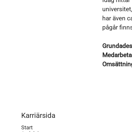
Idag hitta
universitet
har även ca
pågår finns
Grundade
Medarbeta
Omsättni
Karriärsida
Start