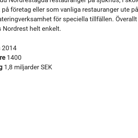
r du Nordrestägda restauranger på sjukhus, i sko
, på företag eller som vanliga restauranger ute på
teringverksamhet för speciella tillfällen. Överallt 
 Nordrest helt enkelt.
s
2014
re
1400
ng
1,8 miljarder SEK