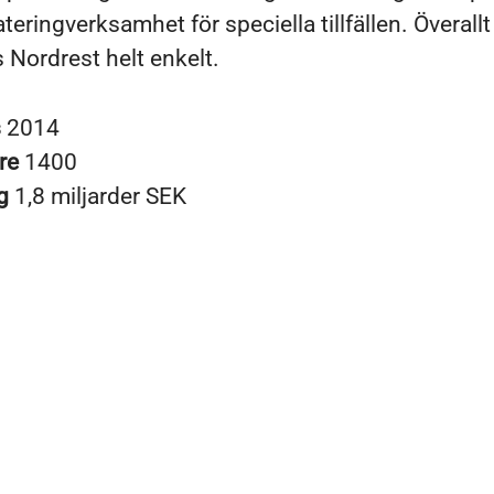
teringverksamhet för speciella tillfällen. Överallt 
 Nordrest helt enkelt.
s
2014
re
1400
ng
1,8 miljarder SEK