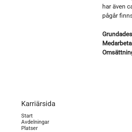
har även ca
pågår finns
Grundade
Medarbeta
Omsättni
Karriärsida
Start
Avdelningar
Platser