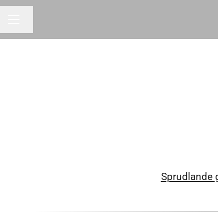
Dela sidan
KARRIÄRMENY
Sprudlande g