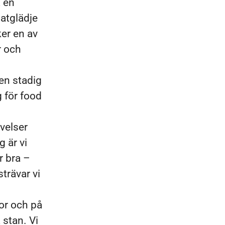
a en
matglädje
ker en av
r och
en stadig
g för food
velser
 är vi
r bra –
strävar vi
lor och på
 stan. Vi