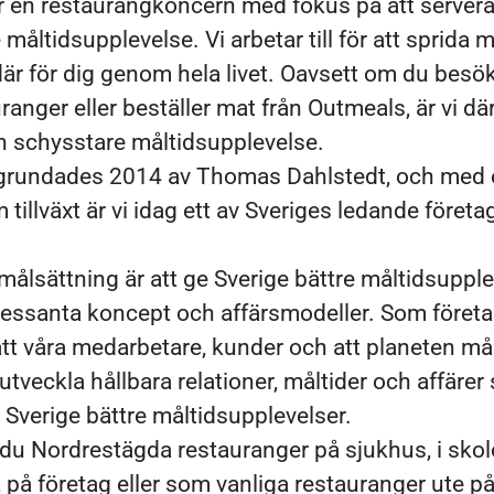
r en restaurangkoncern med fokus på att server
måltidsupplevelse. Vi arbetar till för att sprida 
där för dig genom hela livet. Oavsett om du besö
ranger eller beställer mat från Outmeals, är vi dä
en schysstare måltidsupplevelse.
grundades 2014 av Thomas Dahlstedt, och med 
tillväxt är vi idag ett av Sveriges ledande företa
målsättning är att ge Sverige bättre måltidsupple
essanta koncept och affärsmodeller. Som företag
t våra medarbetare, kunder och att planeten må
tveckla hållbara relationer, måltider och affärer 
e Sverige bättre måltidsupplevelser.
r du Nordrestägda restauranger på sjukhus, i sko
, på företag eller som vanliga restauranger ute på