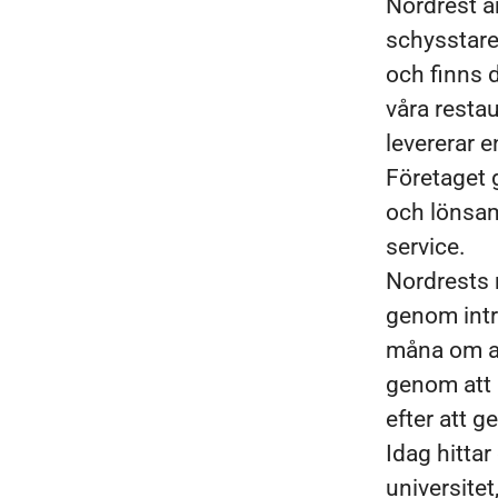
Nordrest ä
schysstare 
och finns 
våra restau
levererar 
Företaget 
och lönsam 
service.
Nordrests 
genom intr
måna om at
genom att u
efter att g
Idag hitta
universitet