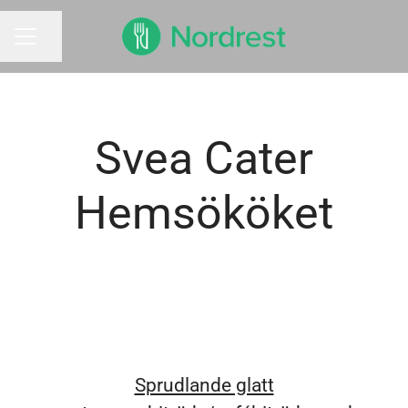
Dela sidan
KARRIÄRMENY
Svea Cater
Hemsököket
Sprudlande glatt