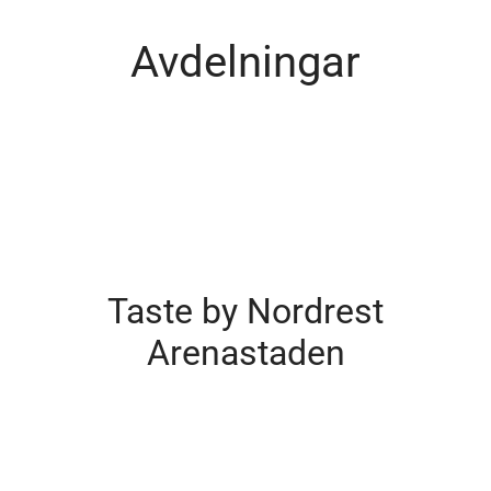
Avdelningar
Köket
Café och restaurang
Taste by Nordrest
Arenastaden