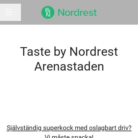
Dela sidan
KARRIÄRMENY
Taste by Nordrest
Arenastaden
Självständig superkock med oslagbart driv?
Vi måste snacka!