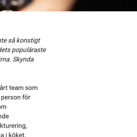
te så konstigt
ådets populäraste
ärna. Skynda
 vårt team som
 person för
Som
ande
kturering,
a i köket.