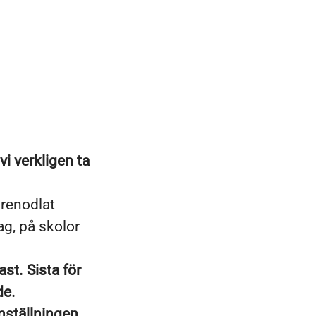
i verkligen ta
 renodlat
g, på skolor
st. Sista för
de.
nställningen