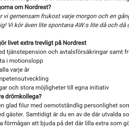
gorna om Nordrest?
ar vi gemensam frukost varje morgon och en gån
ig! Vi kör även lite spontana AW:s lite då och då
r livet extra trevligt på Nordrest
ed tjänstepension och avtalsförsäkringar samt f
lta i motionslopp
alla varje år
ompetensutveckling
r och stora möjligheter till egna initiativ
ya drömkollega?
r en glad filur med oemotståndlig personlighet so
d gäster. Samtidigt är du en av de där utvalda s
förmågan att bjuda på det där lilla extra som g