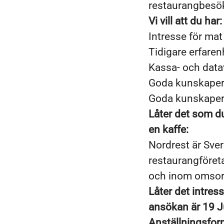
restaurangbesöke
Vi vill att du har:
Intresse för mat
Tidigare erfaren
Kassa- och dat
Goda kunskaper i
Goda kunskaper 
Låter det som du
en kaffe:
Nordrest är Sve
restaurangföret
och inom omsor
Låter det intre
ansökan är 19 J
Anställningsfor