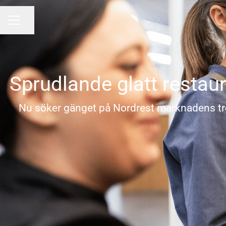
Dela sidan
KARRIÄRMENY
Sprudlande glatt restau
Nu söker gänget på Nordrest marknadens tre