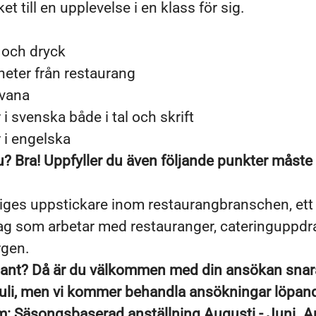
t till en upplevelse i en klass för sig.
 och dryck
heter från restaurang
avana
 svenska både i tal och skrift
i engelska
? Bra! Uppfyller du även följande punkter måste v
riges uppstickare inom restaurangbranschen, ett
ag som arbetar med restauranger, cateringuppdra
gen.
ssant? Då är du välkommen med din ansökan snara
uli, men vi kommer behandla ansökningar löpan
m: Säsongsbaserad anställning Augusti - Juni. A