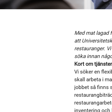
Med mat lagad fr
att Universitets
restauranger. V
söka innan någo
Kort om tjänste
Vi söker en flex
skall arbeta i m
jobbet så finns 
restaurangbiträ
restaurangarbete
inventering och 