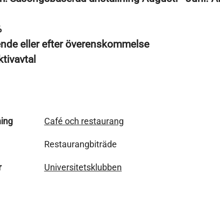
%
ende eller efter överenskommelse
ktivavtal
ing
Café och restaurang
Restaurangbiträde
r
Universitetsklubben