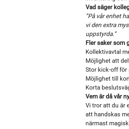
Vad säger kolle
”På vår enhet h
vi den extra mys
uppstyrda.”
Fler saker som gö
Kollektivavtal m
Möjlighet att de
Stor kick-off för 
Möjlighet till k
Korta beslutsväga
Vem är då vår n
Vi tror att du ä
att handskas me
närmast magiska 