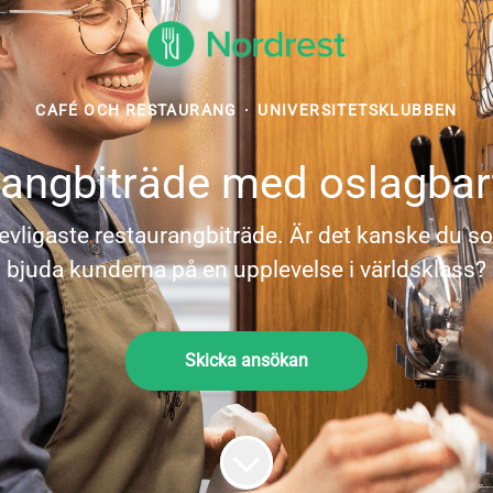
CAFÉ OCH RESTAURANG
·
UNIVERSITETSKLUBBEN
rangbiträde med oslagbar
vligaste restaurangbiträde. Är det kanske du s
bjuda kunderna på en upplevelse i världsklass?
Skicka ansökan