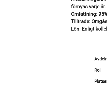
förnyas varje år.
Omfattning: 95
Tillträde: Omgå
Lön: Enligt kolle
Avdeln
Roll
Platse