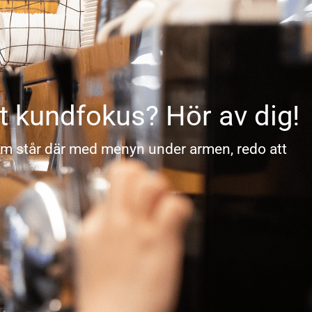
t kundfokus? Hör av dig!
om står där med menyn under armen, redo att