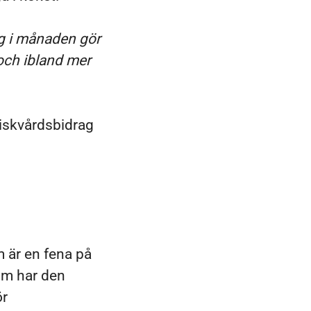
g i månaden gör
 och ibland mer
riskvårdsbidrag
m är en fena på
om har den
ör