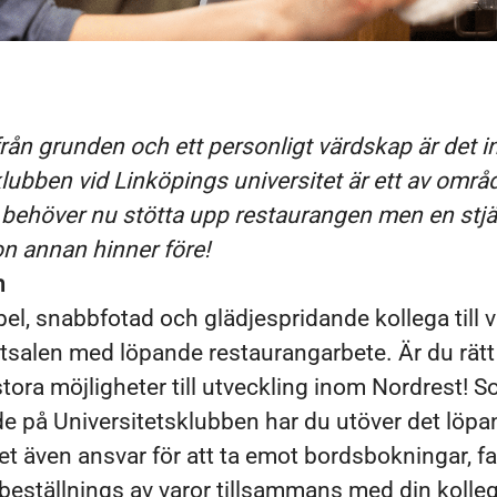
ån grunden och ett personligt värdskap är det in
klubben vid Linköpings universitet är ett av omr
i behöver nu stötta upp restaurangen men en stj
n annan hinner före!
n
ibel, snabbfotad och glädjespridande kollega till
atsalen med löpande restaurangarbete. Är du rätt
stora möjligheter till utveckling inom Nordrest! 
de på Universitetsklubben har du utöver det löp
t även ansvar för att ta emot bordsbokningar, fa
beställnings av varor tillsammans med din kolleg