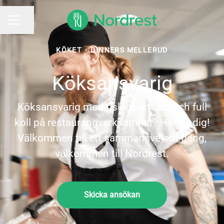
Dela sidan
KARRIÄRMENY
KÖKET
·
DINNERS MELLERUD
Köksansvarig
Köksansvarig med oslagbart driv och full
koll på restaurangverksamhet? Hör av dig!
Välkommen till ett sammansvetsat gäng,
välkommen till Nordrest.
Skicka ansökan