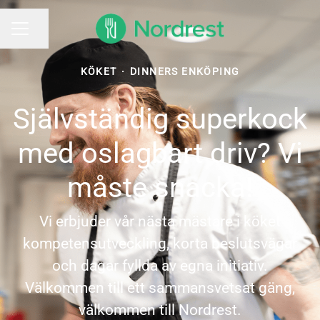
Dela sidan
KARRIÄRMENY
KÖKET
·
DINNERS ENKÖPING
Självständig superkock
med oslagbart driv? Vi
måste snacka!
Vi erbjuder vår nästa mästare i köket
kompetensutveckling, korta beslutsvägar
och dagar fyllda av egna initiativ.
Välkommen till ett sammansvetsat gäng,
välkommen till Nordrest.